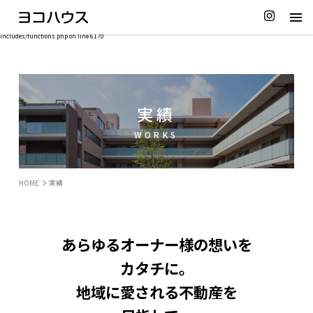
Notice: Function _load_textdomain_just_in_time was called
incorrectly
. Translation loading for the
acf
domain was triggered too early. This is usually an indicator for some code in the plugin or theme running too
early. Translations should be loaded at the
action or later. Please see
Debugging in WordPress
for more
init
information. (This message was added in version 6.7.0.) in /virtual/htdocs/default/wordpress/wp-
includes/functions.php on line 6170
実績
WORKS
HOME
実績
あらゆるオーナー様の想いを
カタチに。
地域に愛される不動産を